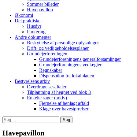
Sommer billeder
Havepavillon
Økonomi
Det praktiske
Husdyr
Parkering
Andre dokumenter
Beskyttelse af personlige oplysninger
Drift- og vedligeholdelsesplaner
Grundejerforeningen
Grundejerforeningens generalforsamlinger
Grundejerforeningens vedtægter
Regnskaber
Dispensation fra lokalplanen
Bestyrelsens arkiv
Overdragelsesaftaler
Tilplantning af hegnet ved blok 3
Enkelte sager (arkiv)
Fjernelse af henlagt affald
Klage over havestørrelser
Søg
efter:
Havepavillon