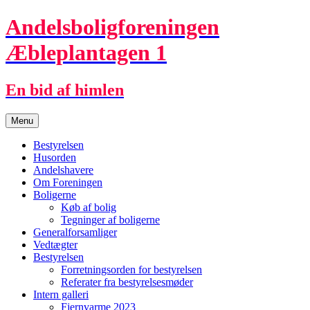
Hop
Andelsboligforeningen
til
indhold
Æbleplantagen 1
En bid af himlen
Menu
Bestyrelsen
Husorden
Andelshavere
Om Foreningen
Boligerne
Køb af bolig
Tegninger af boligerne
Generalforsamliger
Vedtægter
Bestyrelsen
Forretningsorden for bestyrelsen
Referater fra bestyrelsesmøder
Intern galleri
Fjernvarme 2023